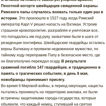
Пехотной когорте швейцарцев священной охраны
Римского папы случалось воевать только один раз в
истории.
Это произошло в 1527 году, когда Римский
император Карл V решил напасть на Ватикан. Устроив
страшное кровопролитие, разграбляя и уничтожая все,
что попадалось им под руку, захватчики были в шаге от
резиденции понтифика. Швейцарские гвардейцы остались
верны Ватикану и проявили недюжинное мужество, по
тайному ходу переправив Папу в безопасное место, где
он благополучно переждал осаду.
В результате
сражений погибло 147 гвардейцев, и традиционно в
память о трагических событиях, в день 6 мая,
новобранцы принимают присягу.
Во время II Мировой войны, в период оккупации, нацисты
пытались проникнуть на территорию анклава, но были
встречены защитниками города-государства, которые
объявили, что каждый немец, ступивший на святую