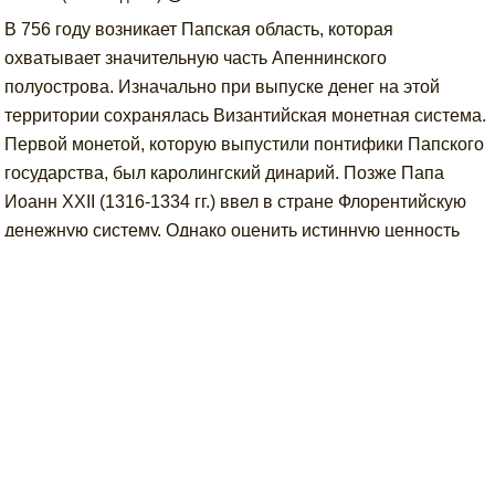
В 756 году возникает Папская область, которая
охватывает значительную часть Апеннинского
полуострова. Изначально при выпуске денег на этой
территории сохранялась Византийская монетная система.
Первой монетой, которую выпустили понтифики Папского
государства, был каролингский динарий. Позже Папа
Иоанн XXII (1316-1334 гг.) ввел в стране Флорентийскую
денежную систему. Однако оценить истинную ценность
Папских монет было довольно сложно, поэтому во время
понтификата Иоанна XXII она варьировалась в пределах
22-30 карат. Позже Папа Григорий XI (1370-1378 гг.)
установил для Папских золотых монет окончательную
ценность в 24 карата.
В 1432 году Папа Евгений IV ввел в обращение дукат, на
аверсе которого была размещена надпись: «Тебе,
Христос, посвящено герцогство, которым ты