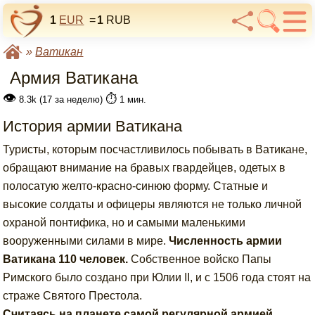
1
EUR
=
1
RUB
»
Ватикан
Армия Ватикана
👁
⏱️
8.3k (17 за неделю)
1 мин.
История армии Ватикана
Туристы, которым посчастливилось побывать в Ватикане,
обращают внимание на бравых гвардейцев, одетых в
полосатую желто-красно-синюю форму. Статные и
высокие солдаты и офицеры являются не только личной
охраной понтифика, но и самыми маленькими
вооруженными силами в мире.
Численность армии
Ватикана 110 человек.
Собственное войско Папы
Римского было создано при Юлии II, и с 1506 года стоят на
страже Святого Престола.
Считаясь на планете самой регулярной армией,